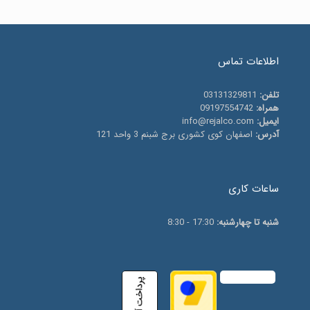
اطلاعات تماس
تلفن:
03131329811
همراه:
09197554742
ایمیل:
info@rejalco.com
آدرس:
اصفهان کوی کشوری برج شبنم 3 واحد 121
ساعات کاری
شنبه تا چهارشنبه:
17:30 - 8:30