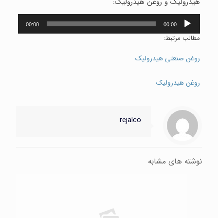
هيدروليک و روغن هیدرولیک:
پخش‌کن
00:00
00:00
صوت
مطالب مرتبط:
روغن صنعتی هیدرولیک
روغن هیدرولیک
rejalco
نوشته های مشابه