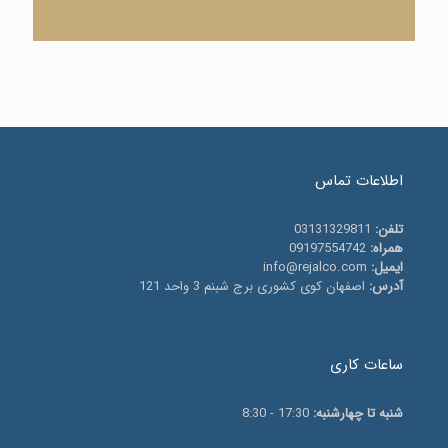
اطلاعات تماس
تلفن:
03131329811
همراه:
09197554742
ایمیل:
info@rejalco.com
آدرس:
اصفهان کوی کشوری برج شبنم 3 واحد 121
ساعات کاری
شنبه تا چهارشنبه:
17:30 - 8:30