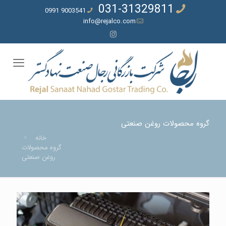
031-31329811
9003541 0991
info@rejalco.com
گروه محصولات روغن صنعتی
خانه
گروه محصولات
روغن صنعتی