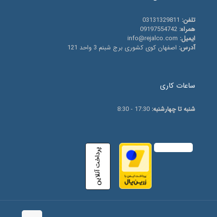
تلفن:
03131329811
همراه:
09197554742
ایمیل:
info@rejalco.com
آدرس:
اصفهان کوی کشوری برج شبنم 3 واحد 121
ساعات کاری
شنبه تا چهارشنبه:
17:30 - 8:30