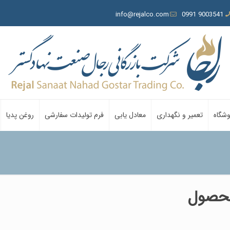
info@rejalco.com
9003541 0991
وشگاه
تعمیر و نگهداری
معادل یابی
فرم تولیدات سفارشی
روغن پدیا
محصول