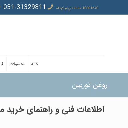
031-31329811
10001540 سامانه پیام کوتاه
خانه
محصولات
فر
روغن توربین
اطلاعات فنی و راهنمای خرید 