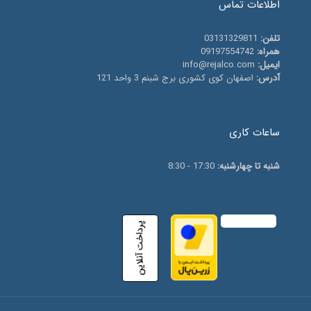
اطلاعات تماس
تلفن:
03131329811
همراه:
09197554742
ایمیل:
info@rejalco.com
آدرس:
اصفهان کوی کشوری برج شبنم 3 واحد 121
ساعات کاری
شنبه تا چهارشنبه:
17:30 - 8:30