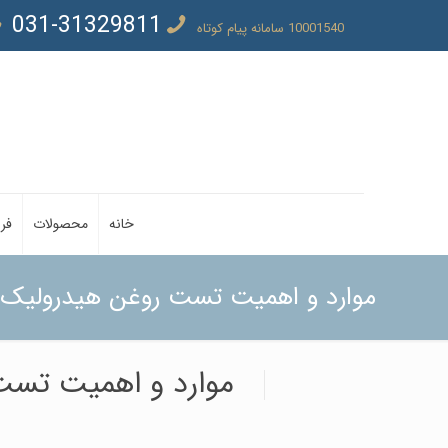
031-31329811
10001540 سامانه پیام کوتاه
خانه
محصولات
فر
موارد و اهمیت تست روغن هیدرولیک
موارد و اهمیت تست