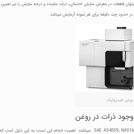
وان قطعات در معرض سایش احتمالی، ذرات ساینده و درجه سایش را نیز تعیین نم
ر حدود چند دقیقه برای هر نمونه آزمایش میباشد.
وغن هیدرولیک
استاندارد های مورد استفاده برای انجام این تست SAE AS4059، NAS1638، ISO4406 میباشند. اهمیت انجام این تست به ا