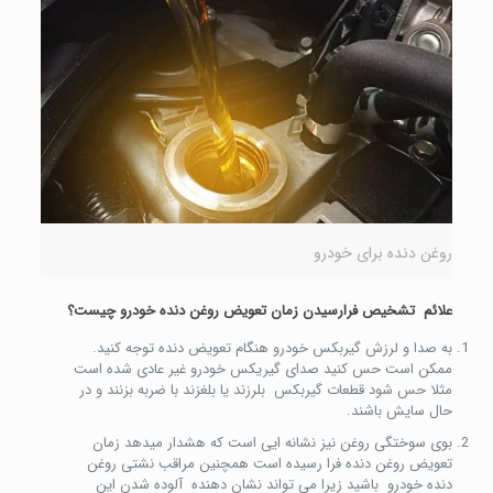
روغن دنده برای خودرو
علائم تشخيص فرارسيدن زمان تعویض روغن دنده خودرو چیست؟
به صدا و لرزش گیربکس خودرو هنگام تعویض دنده توجه کنید.
ممکن است حس کنيد صدای گيريکس خودرو غير عادی شده است
مثلا حس شود قطعات گيربکس بلرزند يا بلغزند با ضربه بزنند و در
حال سايش باشند.
بوی سوختگی روغن نیز نشانه ايی است که هشدار ميدهد زمان
تعويض روغن دنده فرا رسيده است همچنين مراقب نشتی روغن
دنده خودرو باشید زیرا می تواند نشان دهنده آلوده شدن اين