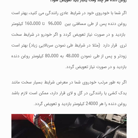
روغن دنده هر چند وقت یکبار باید تعویض شود؟
اگر شما با خودروی خود در شرایط عادی رانندگی می کنید، يهتر است
روغن دنده پس از طی مسافتی بين 96،000 تا 160،000 کیلومتر
بازديد و در صورت نياز تعويض گردد و اگر خودرو در شرايط سخت
تری قرار دارد (مثلا در شرايط طی نمودن سربالايی زياد) بهتر است
زودتر و پس از طی نمودن 48،000 به 80،000 کیلومتر روغن دنده
بازديد و در صورت نياز تعويض گردد.
اگر به طور مرتب خودروی شما در معرض شرایط بسيار سخت مانند
یدک کشی یا رانندگی در گل و لای قرار دارد، ممکن است لازم باشد
روغن دنده را هر 24000 کیلومتر بازديد و تعویض گردد.