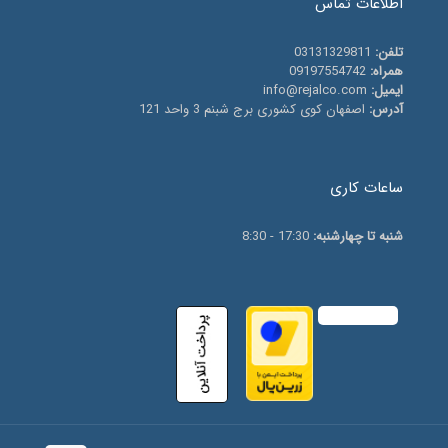
اطلاعات تماس
تلفن:
03131329811
همراه:
09197554742
ایمیل:
info@rejalco.com
آدرس:
اصفهان کوی کشوری برج شبنم 3 واحد 121
ساعات کاری
شنبه تا چهارشنبه:
17:30 - 8:30