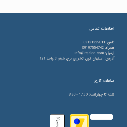
اطلاعات تماس
تلفن:
03131329811
همراه:
09197554742
ایمیل:
info@rejalco.com
آدرس:
اصفهان کوی کشوری برج شبنم 3 واحد 121
ساعات کاری
شنبه تا چهارشنبه:
17:30 - 8:30