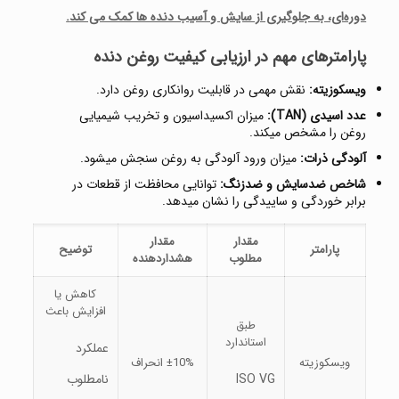
دوره‌ای، به جلوگیری از سایش و آسیب دنده‌ ها کمک می‌ کند
.
پارامترهای مهم در ارزیابی کیفیت روغن دنده
ویسکوزیته:
نقش مهمی در قابلیت روانکاری روغن دارد.
عدد اسیدی
(TAN)
:
میزان اکسیداسیون و تخریب شیمیایی
روغن را مشخص میکند.
آلودگی ذرات:
میزان ورود آلودگی به روغن سنجش میشود.
شاخص ضدسایش و ضدزنگ:
توانایی محافظت از قطعات در
برابر خوردگی و ساییدگی را نشان میدهد.
مقدار
مقدار
پارامتر
توضیح
مطلوب
هشداردهنده
کاهش یا
افزایش باعث
طبق
استاندارد
عملکرد
ویسکوزیته
±10% انحراف
ISO VG
نامطلوب