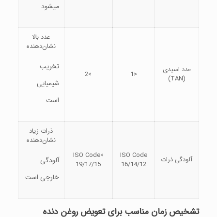
میشود
عدد بالا
نشان‌دهنده
تخریب
عدد اسیدی
>2
<1
(TAN)
شیمیایی
است
ذرات زیاد
نشان‌دهنده
>ISO Code
ISO Code
آلودگی ذرات
آلودگی
19/17/15
16/14/12
خارجی است
تشخیص زمان مناسب برای تعویض روغن دنده