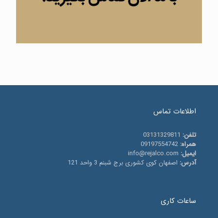
اطلاعات تماس
تلفن:
03131329811
همراه:
09197554742
ایمیل:
info@rejalco.com
آدرس:
اصفهان کوی کشوری برج شبنم 3 واحد 121
ساعات کاری