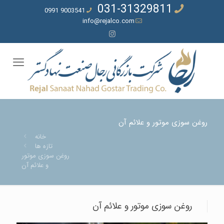
031-31329811
9003541 0991
info@rejalco.com
روغن سوزی موتور و علائم آن
خانه
تازه ها
روغن سوزی موتور
و علائم آن
روغن سوزی موتور و علائم آن