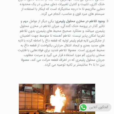
خنک کاری، تثبیت و کنترل تغییرات دمای مخزن در یک محدوده
دمایی ماکزیمم تا ۱۰ درجه سانتیگراد است که اینکار با استفاده از
سیستم های مبرد قوی و مناسب، انجام می گردد.
وجود تلاطم در مخزن محلول پلیمری:
یکی دیگر از عوامل مهم و
تاثیر گذار در پروسه خنک گنندگی، میزان تلاطم در مخزن محلول
پلیمری میباشد و عملکرد صحیح محیط های پلیمری بدون تلاطم
تقریبا امکان پذیر نیست. تلاطم آهسته تا متوسط جهت اطمینان
از جایگزینی لایه فیلم پلیمر اولیه که قطعه داغ را احاطه کرده با لایه
های جدید بعدی و ایجاد انتقال حرارتی یکنواخت از قطعه داغ به
محیط ضروری است. معمولا تلاطم شدید برای فولادهایی با قابلیت
سختی پذیری کم مورد استفاده قرار می گیرد و سرعت مطلوب
جریان محلول پلیمری که در اطراف قطعه حرکت می کند، معمولا
بین ۱۰ تا ۴۰ سانتیمتر بر ثانیه توصیه می گردد.
گفتگوی آنلاین