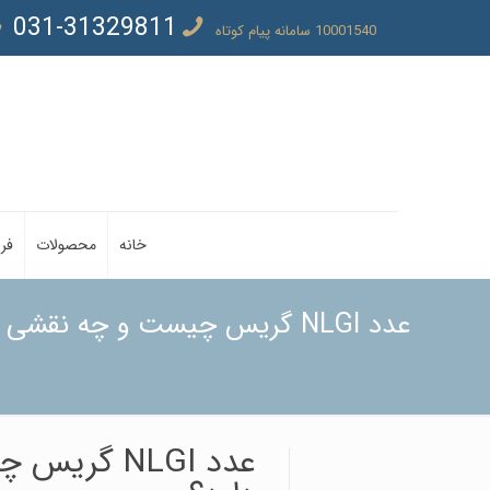
031-31329811
10001540 سامانه پیام کوتاه
خانه
محصولات
فر
عدد NLGI گریس چیست و چه نقشی در انتخاب گریس مناسب دارد؟
عدد NLGI 