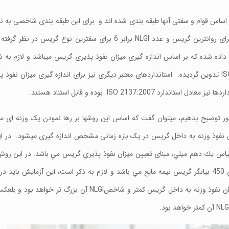
برابر سه صفر برای روانترین گریس و عدد NLGI برابر 6 برای سفترین نوع گری
لی ایران به شماره ۱۲۰۹، روش تعیین عدد NLGI توضیح داده شده که بر اساس اندازه گیری میزان نفوذ پذیری گریس میباشد و ل
استاندارد ملی، بر اساس روش استاندارد بین المللی ISO 2137:2007 تدوین گردیده. استانداردهای معتبر دیگری نیز برای اندازه گیری 
ور توضیح بدهیم، میتوان گفت که اساس این روشها بر رها نمودن یک وزنه ای 
فوذ وزنه به داخل گریس در یک بازه زمانی مشخص اندازه گیری میشود. در 
س يك دهم ميلي، مبنای تعیین میزان نفوذ پذيري گریس مي باشد. در این رو
درجه سانتیگراد انجام شود. طبعا هر چه گریس سفت تر باشد، میزان نفوذ وزنه به داخل گریس کمتر و شا