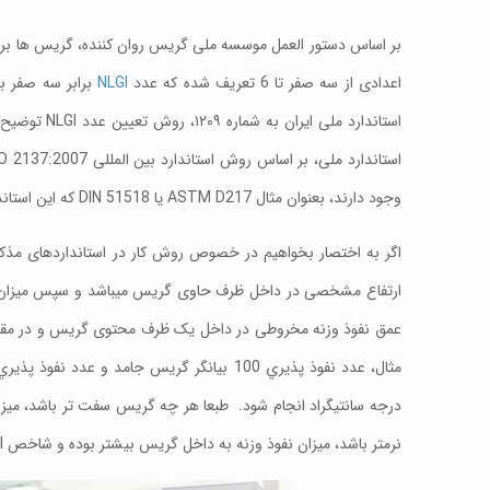
اعدادی از سه صفر تا 6 تعریف شده که عدد
NLGI
استاندارد م
وجود دارند، بعنوان مثال ASTM D217 یا DIN 51518 که این استانداردها نیز معادل استاندارد ISO 2137:2007 بوده و قابل استناد هستند.
اگر به اختصار بخواهیم در خصوص روش کار در استانداردهای مذک
ارتفاع مشخصی در داخل ظرف حاوی گریس میباشد و سپس میزان ن
عمق نفوذ وزنه مخروطی در داخل یک ظرف محتوی گریس و در مقیا
نرمتر باشد، میزان نفوذ وزنه به داخل گریس بیشتر بوده و شاخص NLGI آن کمتر خواهد بود.