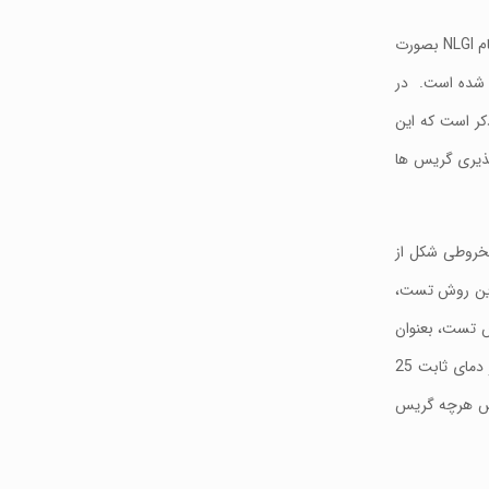
بر اساس دستور العمل موسسه ملی گریس روان‌ کننده، گریس ها بر اساس قوام و سفتی آنها طبقه بندی شده اند و برای این طبقه بندی شاخصی به نام NLGI بصورت
س در نظر گرفته شده است. در
ازم به ذکر است که این
میزان نفوذ پذیری گریس ها
مخروطی شکل از
این روش تست،
ش تست، بعنوان
مثال، عدد نفوذ پذيري 100 بيانگر گريس جامد و عدد نفوذ پذيري 450 بيانگر گريس نيمه مايع مي باشد و لازم به ذکر است، این آزمایش باید در دمای ثابت 25
خصNLGI آن بزرگ تر خواهد بود و بلعکس هرچه گریس