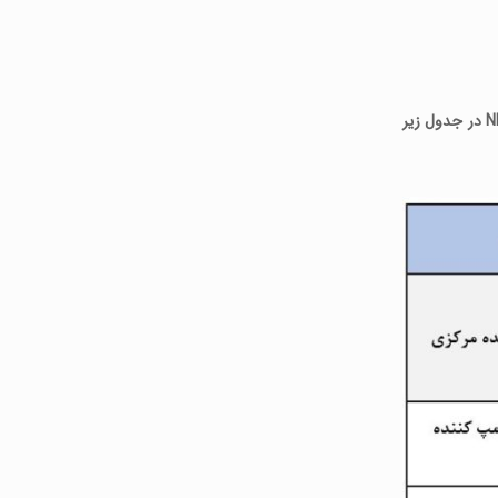
به این ترتیب، اعدادی که از تست نفوذ پذیری به دست می آیند، جهت تعیین عدد NLGI در گریس استفاده میشوند که رابطه عدد نفوذ پذیری و NLGI در جدول زیر