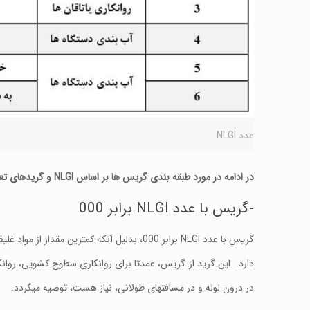
عدد NLGI
در ادامه در مورد طبقه بندی گریس ها بر اساس NLGI و گریدهای تعریف شده در این رابطه توضیحات بیشتری ارائه میگردد:
-گریس با عدد NLGI برابر 000
گریس با عدد NLGI برابر 000، بدلیل آنکه کمتر
دارد. این گرید از گریس، عمدتا برای روانکاری سطوح کشویی، روانکار
در درون لوله و در مسافتهای طولانی، نیاز هست، توصیه میگردد.