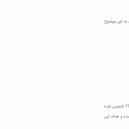
، اول به این موضوع
NLGI در واقع مخفف عبارت National Lubricating Grease Institute و به معنی موسسه ملی گریس روان‌ کننده میباشد که این موسسه در سال 1933 تاسیس شده
مده و هدف این